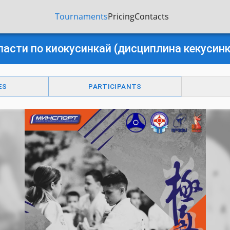
Tournaments
Pricing
Contacts
ласти по киокусинкай (дисциплина кекусинк
ES
PARTICIPANTS