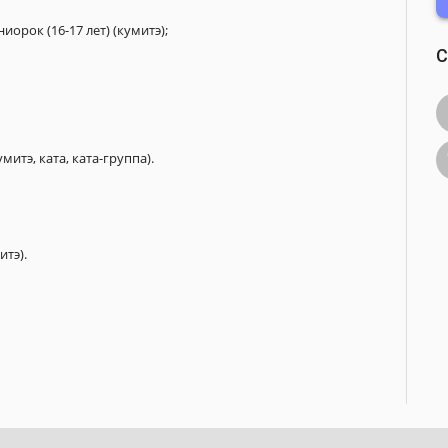
рок (16-17 лет) (кумитэ);
C
итэ, ката, ката-группа).
итэ).