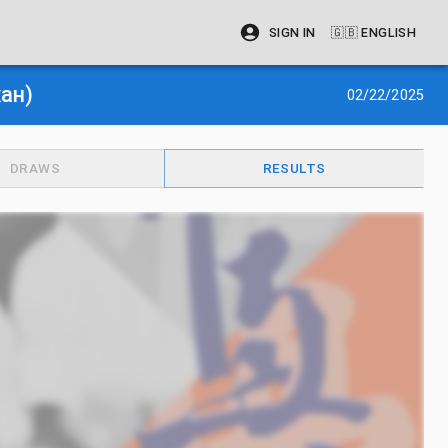
SIGN IN
🇬🇧
ENGLISH
ан)
02/22/2025
DRAWS
RESULTS