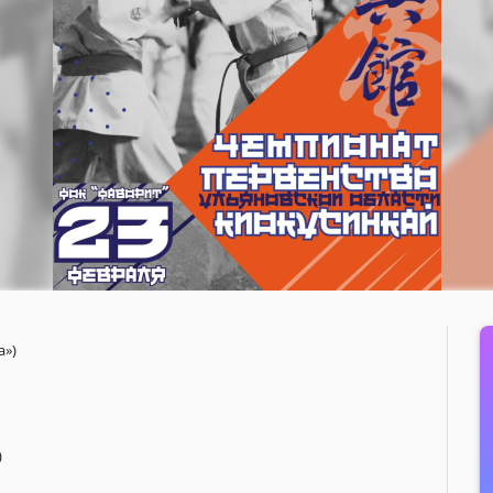
а»)
)